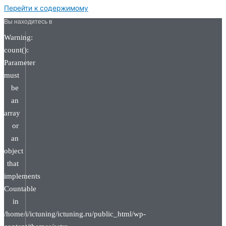
Перейти к содержимому
Вы находитесь в
Warning:
count():
Parameter
must
be
an
array
or
an
object
that
implements
Countable
in
/home/i/ictuning/ictuning.ru/public_html/wp-