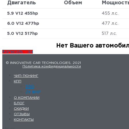
Двигатель
Объем
Мощност
5.9 V12 455hp
455 л.с.
6.0 V12 477hp
477 л.с.
5.0 V12 517hp
517 л.с.
Нет Вашего автомобил
Написать нам
© INNOVATIVE CAR TECHNOLOGIES, 2021
Политика конфиденциальности
ЧИП-ТЮНИНГ
КПП
DSG
ZF 8HP
О КОМПАНИИ
БЛОГ
СКИДКИ
ОТЗЫВЫ
КОНТАКТЫ
Меню