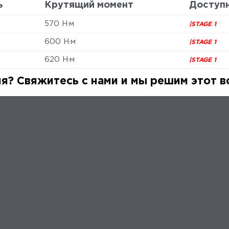
ь
Крутящий момент
Доступ
570 Н·м
|STAGE 1
600 Н·м
|STAGE 1
620 Н·м
|STAGE 1
я? Свяжитесь с нами и мы решим этот в