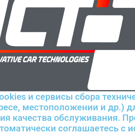
ookies и сервисы сбора технич
ресе, местоположении и др.) д
ния качества обслуживания. П
втоматически соглашаетесь с 