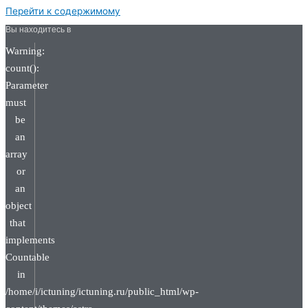
Перейти к содержимому
Вы находитесь в
Warning:
count():
Parameter
must
be
an
array
or
an
object
that
implements
Countable
in
/home/i/ictuning/ictuning.ru/public_html/wp-