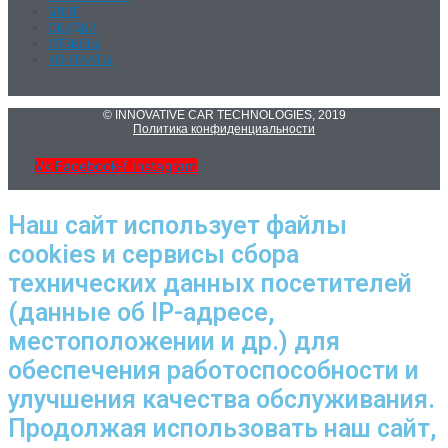
БЛОГ
СКИДКИ
ОТЗЫВЫ
КОНТАКТЫ
© INNOVATIVE CAR TECHNOLOGIES, 2019
Политика конфиденциальности
Vk
Facebook-f
Instagram
Наш сайт использует файлы
cookies и сервисы сбора
технических данных посетителей
(данные об IP-адресе,
местоположении и др.) для
обеспечения работоспособности и
улучшения качества обслуживания.
Продолжая использовать наш сайт,