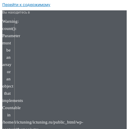
Перейти к содержимому
Вы находитесь в
Warning:
count():
Parameter
must
be
an
array
or
an
object
that
implements
Countable
in
/home/i/ictuning/ictuning.ru/public_html/wp-