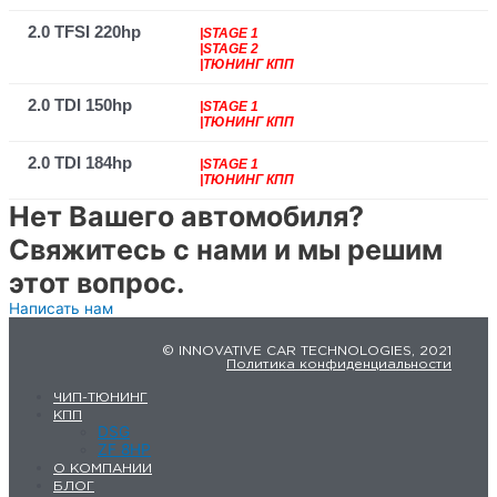
2.0 TFSI 220hp
|STAGE 1
|STAGE 2
|ТЮНИНГ КПП
2.0 TDI 150hp
|STAGE 1
|ТЮНИНГ КПП
2.0 TDI 184hp
|STAGE 1
|ТЮНИНГ КПП
Нет Вашего автомобиля?
Свяжитесь с нами и мы решим
этот вопрос.
Написать нам
© INNOVATIVE CAR TECHNOLOGIES, 2021
Политика конфиденциальности
ЧИП-ТЮНИНГ
КПП
DSG
ZF 8HP
О КОМПАНИИ
БЛОГ