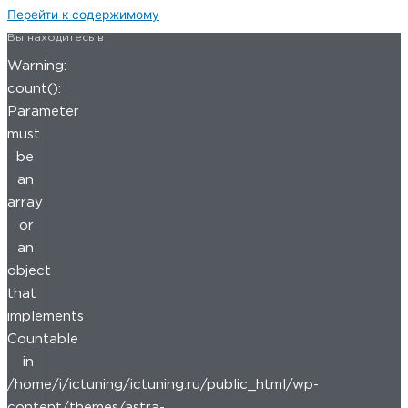
Перейти к содержимому
Вы находитесь в
Warning:
count():
Parameter
must
be
an
array
or
an
object
that
implements
Countable
in
/home/i/ictuning/ictuning.ru/public_html/wp-
content/themes/astra-