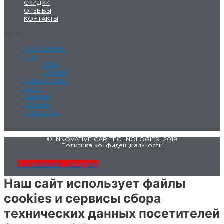
СКИДКИ
ОТЗЫВЫ
КОНТАКТЫ
Меню
ЧИП-ТЮНИНГ
КПП
DSG
ZF 8HP
О КОМПАНИИ
БЛОГ
СКИДКИ
ОТЗЫВЫ
КОНТАКТЫ
© INNOVATIVE CAR TECHNOLOGIES, 2019
Политика конфиденциальности
Vk
Facebook-f
Instagram
Наш сайт использует файлы
cookies и сервисы сбора
технических данных посетителей