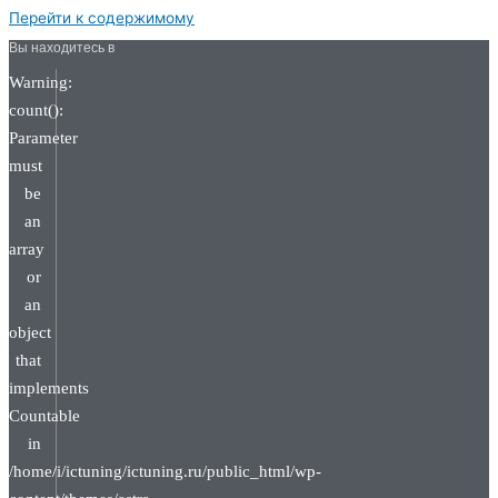
Перейти к содержимому
Вы находитесь в
Warning:
count():
Parameter
must
be
an
array
or
an
object
that
implements
Countable
in
/home/i/ictuning/ictuning.ru/public_html/wp-