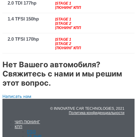
2.0 TDI 177hp
|STAGE 1
|ТЮНИНГ КПП
1.4 TFSI 150hp
|STAGE 1
|STAGE 2
|ТЮНИНГ КПП
2.0 TFSI 170hp
|STAGE 1
|STAGE 2
|ТЮНИНГ КПП
Нет Вашего автомобиля?
Свяжитесь с нами и мы решим
этот вопрос.
Написать нам
© INNOVATIVE CAR TECHNOLOGIES, 2021
Политика конфиденциальности
ЧИП-ТЮНИНГ
КПП
DSG
ZF 8HP