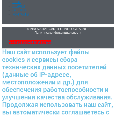
БЛОГ
СКИДКИ
ОТЗЫВЫ
КОНТАКТЫ
© INNOVATIVE CAR TECHNOLOGIES, 2019
Политика конфиденциальности
Vk
Facebook-f
Instagram
Наш сайт использует файлы
cookies и сервисы сбора
технических данных посетителей
(данные об IP-адресе,
местоположении и др.) для
обеспечения работоспособности и
улучшения качества обслуживания.
Продолжая использовать наш сайт,
вы автоматически соглашаетесь с