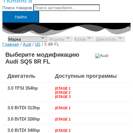
тюнинга
Поиск товаров
Найти
Главная
/
Audi
/
Q5
/ S 8R FL
Выберите модификацию
Audi SQ5 8R FL
Двигатель
Доступные программы
3.0 TFSI 354hp
|STAGE 1
|STAGE 2
|STAGE 3
3.0 BiTDI 313hp
|STAGE 1
3.0 BiTDI 326hp
|STAGE 1
3.0 BiTDI 340hp
|STAGE 1