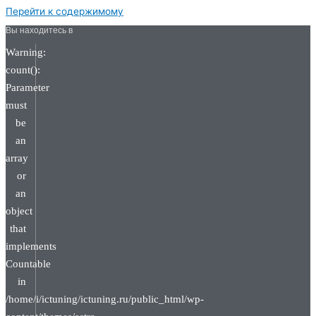
Перейти к содержимому
Вы находитесь в
Warning:
count():
Parameter
must
be
an
array
or
an
object
that
implements
Countable
in
/home/i/ictuning/ictuning.ru/public_html/wp-