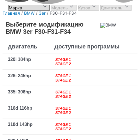
Главная
/
BMW
/
3er
/ F30-F31-F34
Выберите модификацию
BMW 3er F30-F31-F34
Двигатель
Доступные программы
320i 184hp
|STAGE 1
|STAGE 2
328i 245hp
|STAGE 1
|STAGE 2
335i 306hp
|STAGE 1
|STAGE 2
316d 116hp
|STAGE 1
|STAGE 2
318d 143hp
|STAGE 1
|STAGE 2