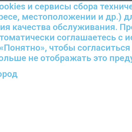
ookies и сервисы сбора технич
ресе, местоположении и др.) д
ния качества обслуживания. П
втоматически соглашаетесь с 
«Понятно», чтобы согласиться
больше не отображать это пре
ород