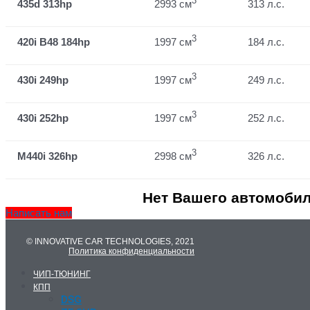
3
435d 313hp
2993 см
313 л.с.
3
420i B48 184hp
1997 см
184 л.с.
3
430i 249hp
1997 см
249 л.с.
3
430i 252hp
1997 см
252 л.с.
3
M440i 326hp
2998 см
326 л.с.
Нет Вашего автомобил
Написать нам
© INNOVATIVE CAR TECHNOLOGIES, 2021
Политика конфиденциальности
ЧИП-ТЮНИНГ
КПП
DSG