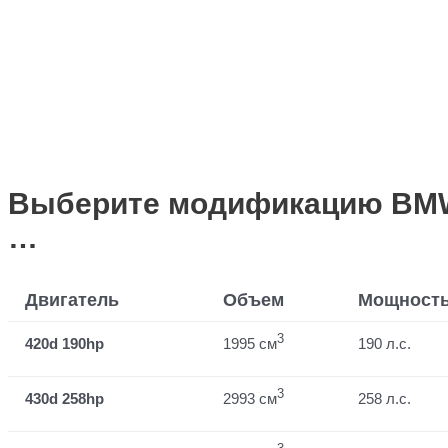
Выберите модификацию BMW 4
…
Двигатель
Объем
Мощност
3
420d 190hp
1995 см
190 л.с.
3
430d 258hp
2993 см
258 л.с.