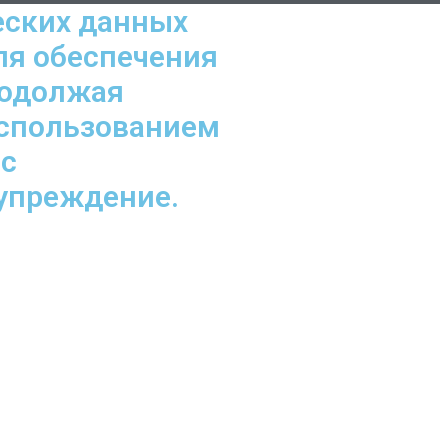
еских данных
ля обеспечения
родолжая
использованием
 с
дупреждение.