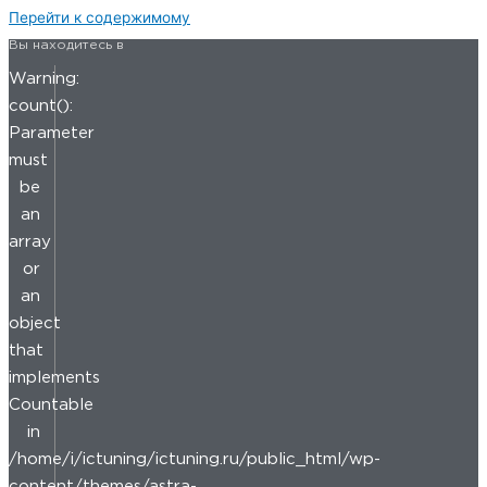
Перейти к содержимому
Вы находитесь в
Warning:
count():
Parameter
must
be
an
array
or
an
object
that
implements
Countable
in
/home/i/ictuning/ictuning.ru/public_html/wp-
content/themes/astra-