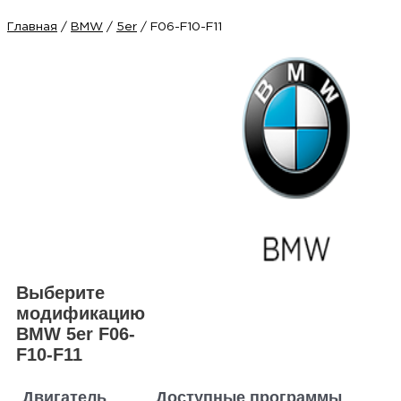
Главная
/
BMW
/
5er
/ F06-F10-F11
Выберите
модификацию
BMW 5er F06-
F10-F11
Двигатель
Доступные программы