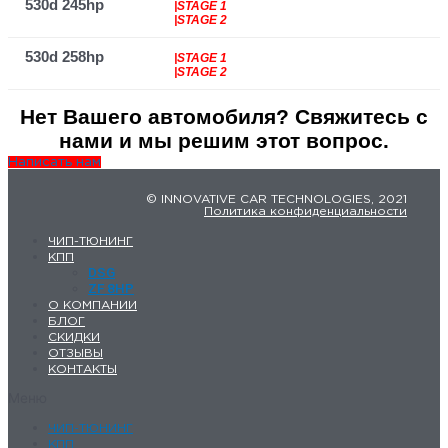
530d 245hp
|STAGE 1
|STAGE 2
530d 258hp
|STAGE 1
|STAGE 2
Нет Вашего автомобиля? Свяжитесь с
нами и мы решим этот вопрос.
Написать нам
© INNOVATIVE CAR TECHNOLOGIES, 2021
Политика конфиденциальности
ЧИП-ТЮНИНГ
КПП
DSG
ZF 8HP
О КОМПАНИИ
БЛОГ
СКИДКИ
ОТЗЫВЫ
КОНТАКТЫ
Меню
ЧИП-ТЮНИНГ
КПП