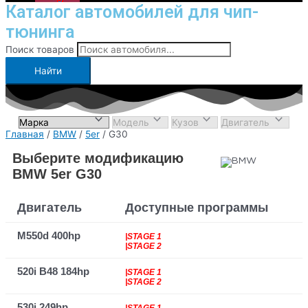
Каталог автомобилей для чип-
тюнинга
Поиск товаров
Найти
Главная
/
BMW
/
5er
/ G30
Выберите модификацию
BMW 5er G30
Двигатель
Доступные программы
M550d 400hp
|STAGE 1
|STAGE 2
520i B48 184hp
|STAGE 1
|STAGE 2
530i 249hp
|STAGE 1