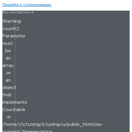
Перейти к содержимому
Вы находитесь в
Warning:
count():
Parameter
must
be
an
array
or
an
object
that
implements
Countable
in
/home/i/ictuning/ictuning.ru/public_html/wp-
content/themes/astra-