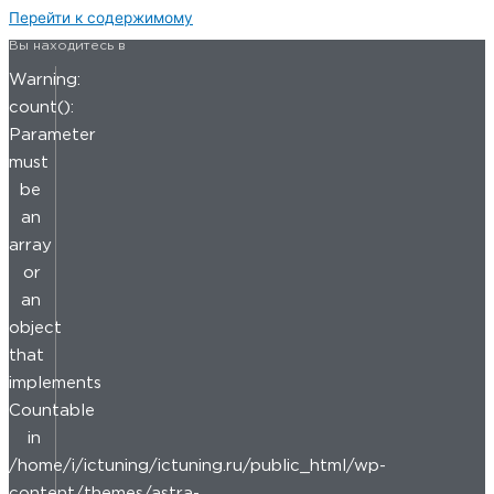
Перейти к содержимому
Вы находитесь в
Warning:
count():
Parameter
must
be
an
array
or
an
object
that
implements
Countable
in
/home/i/ictuning/ictuning.ru/public_html/wp-
content/themes/astra-