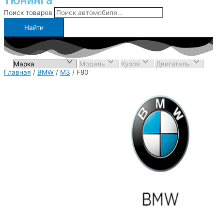
тюнинга
Поиск товаров
Найти
Главная
/
BMW
/
M3
/ F80