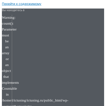
Перейти к содержимому
Вы находитесь в
Warning:
count():
Parameter
must
be
an
array
or
an
object
that
implements
Countable
in
/home/i/ictuning/ictuning.ru/public_html/wp-