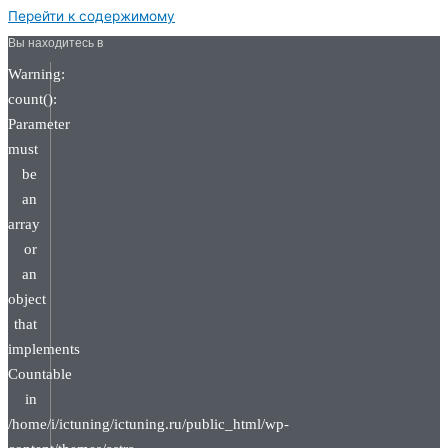
Перейти к содержимому
Вы находитесь в
Warning:
count():
Parameter
must
be
an
array
or
an
object
that
implements
Countable
in
/home/i/ictuning/ictuning.ru/public_html/wp-