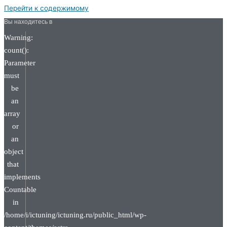
Перейти к содержимому
Вы находитесь в
Warning:
count():
Parameter
must
be
an
array
or
an
object
that
implements
Countable
in
/home/i/ictuning/ictuning.ru/public_html/wp-