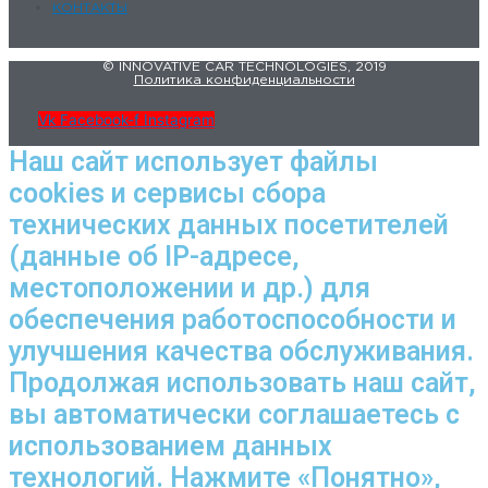
КОНТАКТЫ
© INNOVATIVE CAR TECHNOLOGIES, 2019
Политика конфиденциальности
Vk
Facebook-f
Instagram
Наш сайт использует файлы
cookies и сервисы сбора
технических данных посетителей
(данные об IP-адресе,
местоположении и др.) для
обеспечения работоспособности и
улучшения качества обслуживания.
Продолжая использовать наш сайт,
вы автоматически соглашаетесь с
использованием данных
технологий. Нажмите «Понятно»,