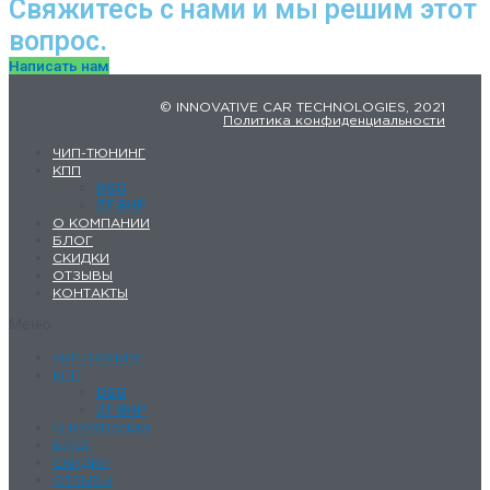
Свяжитесь с нами и мы решим этот
вопрос.
Написать нам
© INNOVATIVE CAR TECHNOLOGIES, 2021
Политика конфиденциальности
ЧИП-ТЮНИНГ
КПП
DSG
ZF 8HP
О КОМПАНИИ
БЛОГ
СКИДКИ
ОТЗЫВЫ
КОНТАКТЫ
Меню
ЧИП-ТЮНИНГ
КПП
DSG
ZF 8HP
О КОМПАНИИ
БЛОГ
СКИДКИ
ОТЗЫВЫ