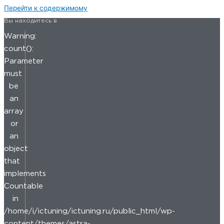
Перейти к содержимому
Вы находитесь в
Warning:
count():
Parameter
must
be
an
array
or
an
object
that
implements
Countable
in
/home/i/ictuning/ictuning.ru/public_html/wp-
content/themes/astra-