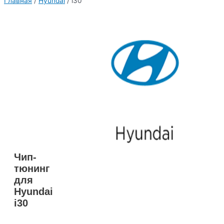
Главная
/
Hyundai
/ i30
Чип-
тюнинг
для
Hyundai
i30