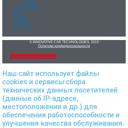
ZF 8HP
О КОМПАНИИ
БЛОГ
СКИДКИ
ОТЗЫВЫ
КОНТАКТЫ
© INNOVATIVE CAR TECHNOLOGIES, 2019
Политика конфиденциальности
Vk
Facebook-f
Instagram
Наш сайт использует файлы
cookies и сервисы сбора
технических данных посетителей
(данные об IP-адресе,
местоположении и др.) для
обеспечения работоспособности и
улучшения качества обслуживания.