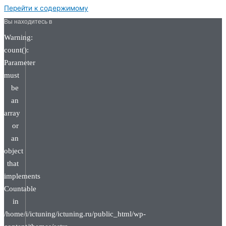
Перейти к содержимому
Вы находитесь в
Warning:
count():
Parameter
must
be
an
array
or
an
object
that
implements
Countable
in
/home/i/ictuning/ictuning.ru/public_html/wp-