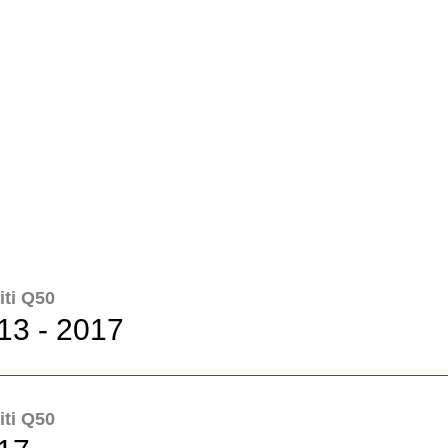
niti Q50
13 - 2017
niti Q50