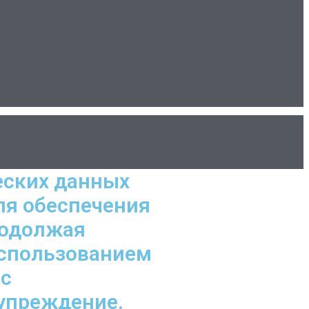
еских данных
ля обеспечения
родолжая
использованием
 с
дупреждение.