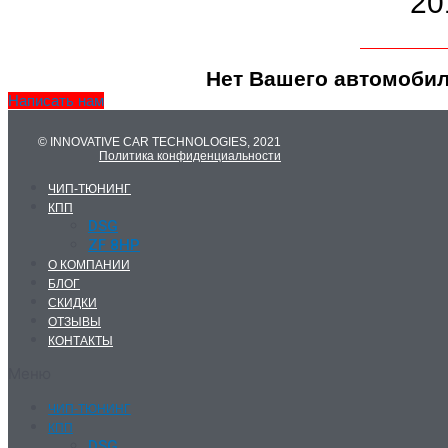
201
Нет Вашего автомобил
Написать нам
© INNOVATIVE CAR TECHNOLOGIES, 2021
Политика конфиденциальности
ЧИП-ТЮНИНГ
КПП
DSG
ZF 8HP
О КОМПАНИИ
БЛОГ
СКИДКИ
ОТЗЫВЫ
КОНТАКТЫ
Меню
ЧИП-ТЮНИНГ
КПП
DSG