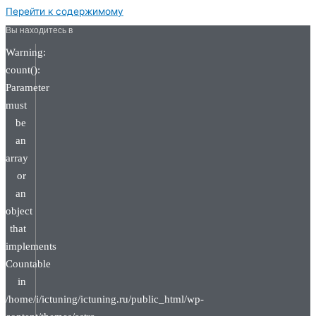
Перейти к содержимому
Вы находитесь в
Warning:
count():
Parameter
must
be
an
array
or
an
object
that
implements
Countable
in
/home/i/ictuning/ictuning.ru/public_html/wp-