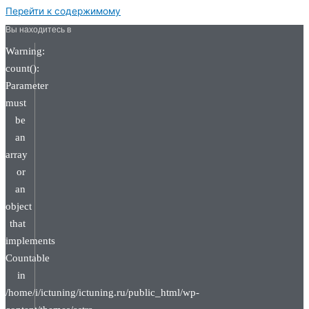
Перейти к содержимому
Вы находитесь в
Warning:
count():
Parameter
must
be
an
array
or
an
object
that
implements
Countable
in
/home/i/ictuning/ictuning.ru/public_html/wp-