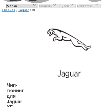
Главная
/
Jaguar
/ XF
Чип-
тюнинг
для
Jaguar
XF