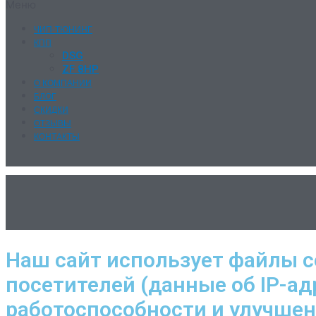
Меню
ЧИП-ТЮНИНГ
КПП
DSG
ZF 8HP
О КОМПАНИИ
БЛОГ
СКИДКИ
ОТЗЫВЫ
КОНТАКТЫ
Наш сайт использует файлы c
посетителей (данные об IP-ад
работоспособности и улучше