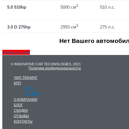
3
5.0 510hp
5000 см
510 л.с.
3
3.0 D 275hp
2993 см
275 л.с.
Нет Вашего автомобил
Написать нам
© INNOVATIVE CAR TECHNOLOGIES, 2021
Политика конфиденциальности
ЧИП-ТЮНИНГ
КПП
DSG
ZF 8HP
О КОМПАНИИ
БЛОГ
СКИДКИ
ОТЗЫВЫ
КОНТАКТЫ