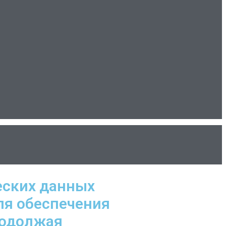
еских данных
ля обеспечения
родолжая