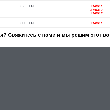
625 Н·м
|STAGE 1
|STAGE 2
|STAGE 3
600 Н·м
|STAGE 1
я? Свяжитесь с нами и мы решим этот во