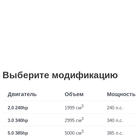
Выберите модификацию
Двигатель
Объем
Мощность
3
2.0 240hp
1999 см
240 л.с.
3
3.0 340hp
2995 см
340 л.с.
3
5.0 385hp
5000 см
385 л.с.