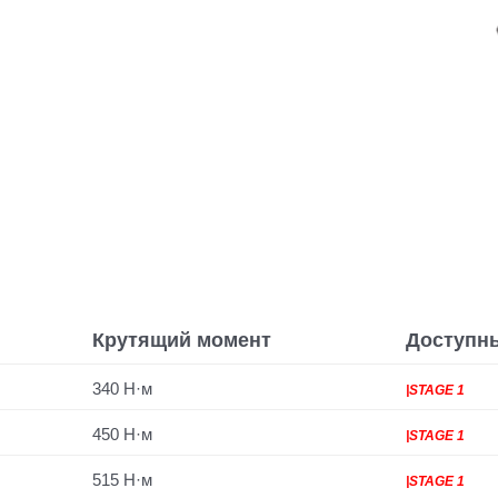
Крутящий момент
Доступн
340 Н·м
|STAGE 1
450 Н·м
|STAGE 1
515 Н·м
|STAGE 1