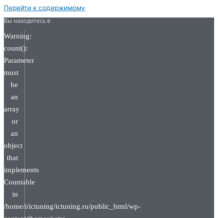
Перейти к содержимому
Вы находитесь в
Warning:
count():
Parameter
must
be
an
array
or
an
object
that
implements
Countable
in
/home/i/ictuning/ictuning.ru/public_html/wp-