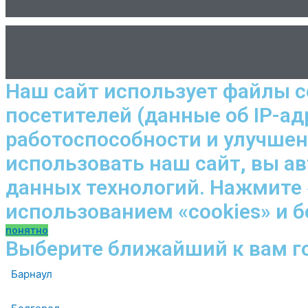
Наш сайт использует файлы c
посетителей (данные об IP-ад
работоспособности и улучше
использовать наш сайт, вы а
данных технологий. Нажмите 
использованием «cookies» и 
понятно
Выберите ближайший к вам г
Барнаул