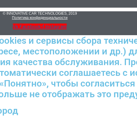
© INNOVATIVE CAR TECHNOLOGIES, 2019
Политика конфиденциальности
Vk
Facebook-f
Instagram
ookies и сервисы сбора технич
ресе, местоположении и др.) д
ния качества обслуживания. П
втоматически соглашаетесь с 
«Понятно», чтобы согласиться
больше не отображать это пре
ород