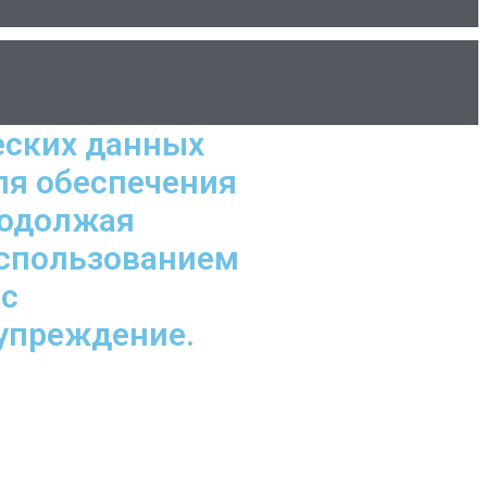
еских данных
ля обеспечения
родолжая
использованием
 с
дупреждение.