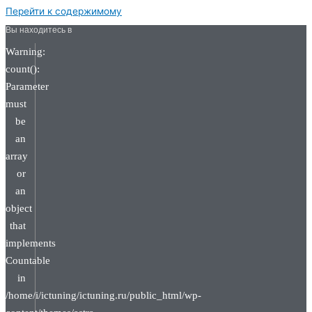
Перейти к содержимому
Вы находитесь в
Warning:
count():
Parameter
must
be
an
array
or
an
object
that
implements
Countable
in
/home/i/ictuning/ictuning.ru/public_html/wp-