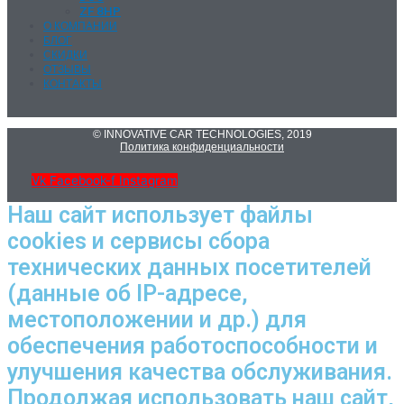
ZF 8HP
О КОМПАНИИ
БЛОГ
СКИДКИ
ОТЗЫВЫ
КОНТАКТЫ
© INNOVATIVE CAR TECHNOLOGIES, 2019
Политика конфиденциальности
Vk
Facebook-f
Instagram
Наш сайт использует файлы
cookies и сервисы сбора
технических данных посетителей
(данные об IP-адресе,
местоположении и др.) для
обеспечения работоспособности и
улучшения качества обслуживания.
Продолжая использовать наш сайт,