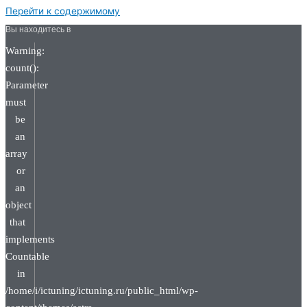
Перейти к содержимому
Вы находитесь в
Warning:
count():
Parameter
must
be
an
array
or
an
object
that
implements
Countable
in
/home/i/ictuning/ictuning.ru/public_html/wp-