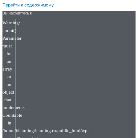
Перейти к содержимому
Вы находитесь в
Warning:
count():
Parameter
must
be
an
array
or
an
object
that
implements
Countable
in
/home/i/ictuning/ictuning.ru/public_html/wp-