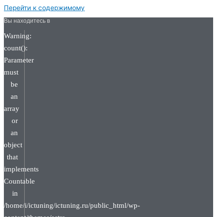
Перейти к содержимому
Вы находитесь в
Warning:
count():
Parameter
must
be
an
array
or
an
object
that
implements
Countable
in
/home/i/ictuning/ictuning.ru/public_html/wp-