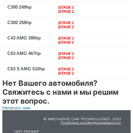
C300 249hp
|STAGE 1
|STAGE 2
C300 258hp
|STAGE 1
|STAGE 2
C43 AMG 390hp
|STAGE 1
|STAGE 2
C63 AMG 467hp
|STAGE 1
|STAGE 2
C63 S AMG 510hp
|STAGE 1
|STAGE 2
Нет Вашего автомобиля?
Свяжитесь с нами и мы решим
этот вопрос.
Написать нам
© INNOVATIVE CAR TECHNOLOGIES, 2021
Политика конфиденциальности
ЧИП-ТЮНИНГ