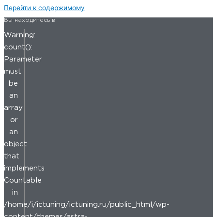
Перейти к содержимому
Вы находитесь в
Warning:
count():
Parameter
must
be
an
array
or
an
object
that
implements
Countable
in
/home/i/ictuning/ictuning.ru/public_html/wp-
content/themes/astra-