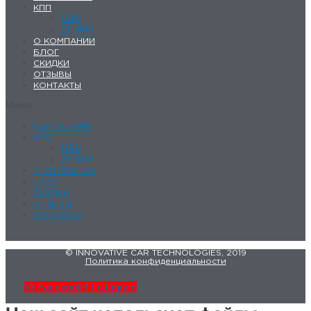
КПП
DSG
ZF 8HP
О КОМПАНИИ
БЛОГ
СКИДКИ
ОТЗЫВЫ
КОНТАКТЫ
Меню
ЧИП-ТЮНИНГ
КПП
DSG
ZF 8HP
О КОМПАНИИ
БЛОГ
СКИДКИ
ОТЗЫВЫ
КОНТАКТЫ
© INNOVATIVE CAR TECHNOLOGIES, 2019
Политика конфиденциальности
Vk
Facebook-f
Instagram