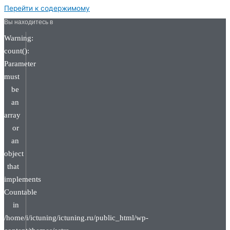
Перейти к содержимому
Вы находитесь в
Warning:
count():
Parameter
must
be
an
array
or
an
object
that
implements
Countable
in
/home/i/ictuning/ictuning.ru/public_html/wp-