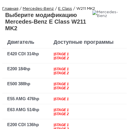
Главная
/
Mercedes-Benz
/
E Class
/ W211 MK2
Выберите модификацию
Mercedes-Benz E Class W211
MK2
Двигатель
Доступные программы
E420 CDI 314hp
|STAGE 1
|STAGE 2
E200 184hp
|STAGE 1
|STAGE 2
E500 388hp
|STAGE 1
|STAGE 2
E55 AMG 476hp
|STAGE 1
E63 AMG 514hp
|STAGE 1
|STAGE 2
E200 CDI 136hp
|STAGE 1