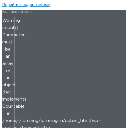
Перейти к содержимому
Вы находитесь в
Warning:
count():
Parameter
must
be
an
array
or
an
object
that
implements
Countable
in
/home/i/ictuning/ictuning.ru/public_html/wp-
content/themes/astra-