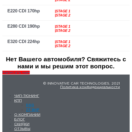
|STAGE 2
E220 CDI 170hp
|STAGE 1
|STAGE 2
E280 CDI 190hp
|STAGE 1
|STAGE 2
E320 CDI 224hp
|STAGE 1
|STAGE 2
Нет Вашего автомобиля? Свяжитесь с
нами и мы решим этот вопрос.
Написать нам
© INNOVATIVE CAR TECHNOLOGIES, 2021
Политика конфиденциальности
ЧИП-ТЮНИНГ
КПП
DSG
ZF 8HP
О КОМПАНИИ
БЛОГ
СКИДКИ
ОТЗЫВЫ