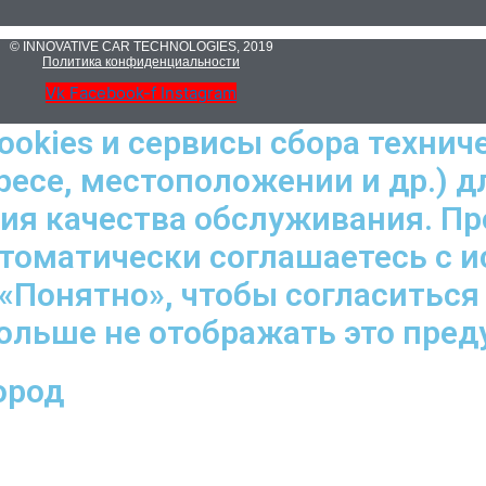
© INNOVATIVE CAR TECHNOLOGIES, 2019
Политика конфиденциальности
Vk
Facebook-f
Instagram
ookies и сервисы сбора технич
ресе, местоположении и др.) д
ния качества обслуживания. П
втоматически соглашаетесь с 
«Понятно», чтобы согласиться
больше не отображать это пре
ород