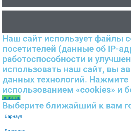
Наш сайт использует файлы c
посетителей (данные об IP-ад
работоспособности и улучше
использовать наш сайт, вы а
данных технологий. Нажмите 
использованием «cookies» и 
понятно
Выберите ближайший к вам г
Барнаул
Белгород