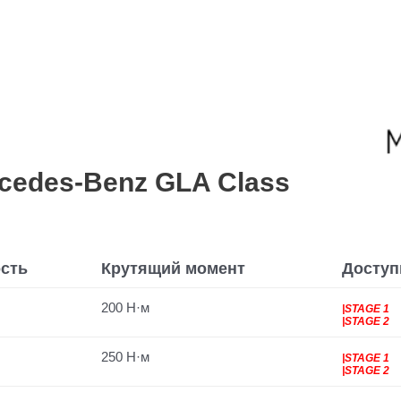
edes-Benz GLA Class
сть
Крутящий момент
Доступ
200 Н·м
|STAGE 1
|STAGE 2
250 Н·м
|STAGE 1
|STAGE 2