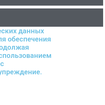
еских данных
ля обеспечения
родолжая
использованием
 с
дупреждение.