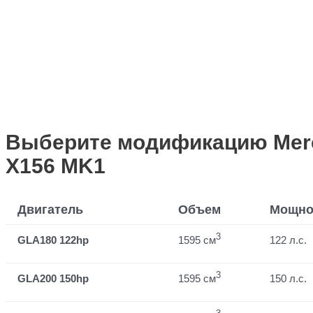
Выберите модификацию Merc
X156 MK1
Двигатель
Объем
Мощно
3
GLA180 122hp
1595 см
122 л.с.
3
GLA200 150hp
1595 см
150 л.с.