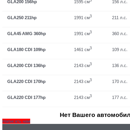
3
GLA200 156hp
1595 см
156 л.с.
3
GLA250 211hp
1991 см
211 л.с.
3
GLA45 AMG 360hp
1991 см
360 л.с.
3
GLA180 CDI 109hp
1461 см
109 л.с.
3
GLA200 CDI 136hp
2143 см
136 л.с.
3
GLA220 CDI 170hp
2143 см
170 л.с.
3
GLA220 CDI 177hp
2143 см
177 л.с.
Нет Вашего автомобил
Написать нам