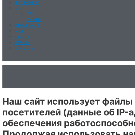
ЧИП-ТЮНИНГ
КПП
DSG
ZF 8HP
О КОМПАНИИ
БЛОГ
СКИДКИ
ОТЗЫВЫ
КОНТАКТЫ
Наш сайт использует файлы 
посетителей (данные об IP-а
обеспечения работоспособн
Продолжая использовать наш