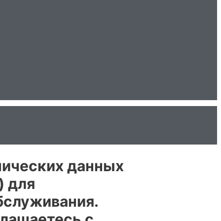
нических данных
) для
бслуживания.
глашаетесь с