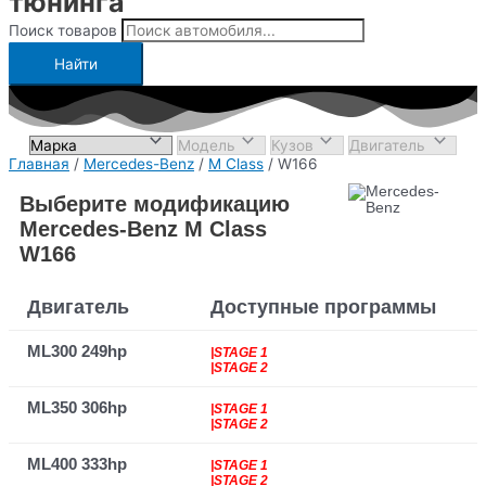
тюнинга
Поиск товаров
Найти
Главная
/
Mercedes-Benz
/
M Class
/ W166
Выберите модификацию
Mercedes-Benz M Class
W166
Двигатель
Доступные программы
ML300 249hp
|STAGE 1
|STAGE 2
ML350 306hp
|STAGE 1
|STAGE 2
ML400 333hp
|STAGE 1
|STAGE 2