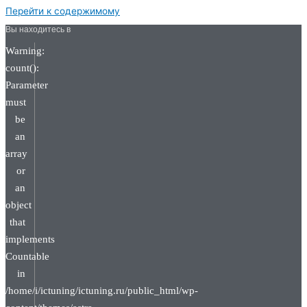
Перейти к содержимому
Вы находитесь в
Warning:
count():
Parameter
must
be
an
array
or
an
object
that
implements
Countable
in
/home/i/ictuning/ictuning.ru/public_html/wp-