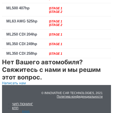
ML500 407hp
|STAGE 1
|STAGE 2
ML63 AMG 525hp
|STAGE 1
|STAGE 2
ML250 CDI 204hp
|STAGE 1
ML350 CDI 249hp
|STAGE 1
ML350 CDI 258hp
|STAGE 1
Нет Вашего автомобиля?
Свяжитесь с нами и мы решим
этот вопрос.
Написать нам
© INNOVATIVE CAR TECHNOLOGIES, 2021
Политика конфиденциальности
ЧИП-ТЮНИНГ
КПП
DSG