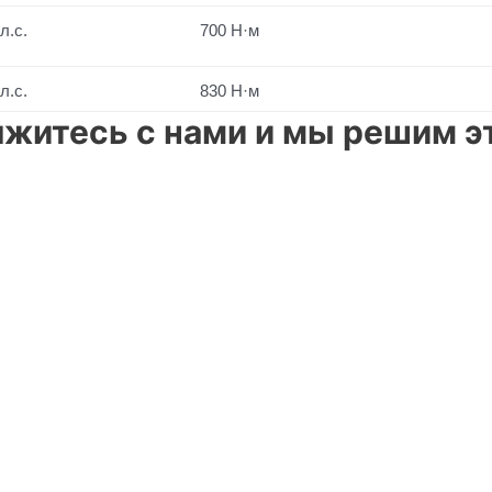
л.с.
700 Н·м
л.с.
830 Н·м
житесь с нами и мы решим эт