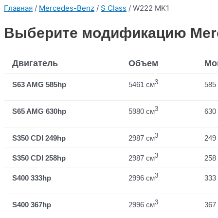
Главная
/
Mercedes-Benz
/
S Class
/ W222 MK1
Выберите модификацию Merc
Двигатель
Объем
Мо
3
S63 AMG 585hp
5461 см
585 
3
S65 AMG 630hp
5980 см
630 
3
S350 CDI 249hp
2987 см
249 
3
S350 CDI 258hp
2987 см
258 
3
S400 333hp
2996 см
333 
3
S400 367hp
2996 см
367 