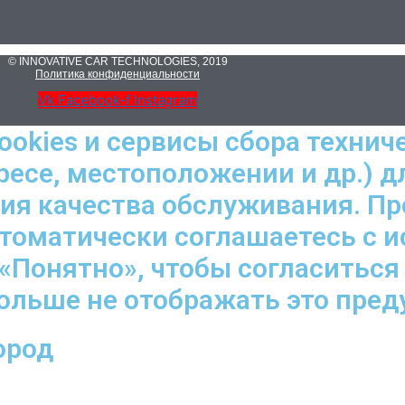
© INNOVATIVE CAR TECHNOLOGIES, 2019
Политика конфиденциальности
Vk
Facebook-f
Instagram
ookies и сервисы сбора технич
ресе, местоположении и др.) д
ния качества обслуживания. П
втоматически соглашаетесь с 
«Понятно», чтобы согласиться
больше не отображать это пре
ород