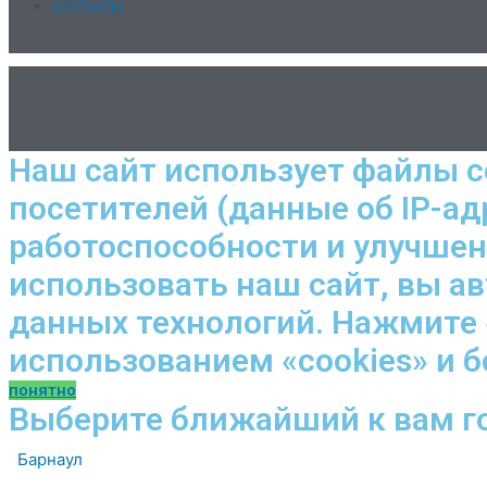
КОНТАКТЫ
Наш сайт использует файлы c
посетителей (данные об IP-ад
работоспособности и улучше
использовать наш сайт, вы а
данных технологий. Нажмите 
использованием «cookies» и 
понятно
Выберите ближайший к вам г
Барнаул