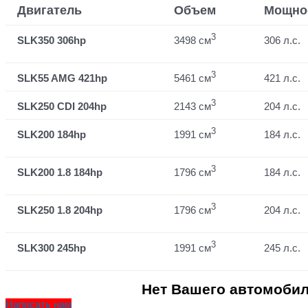
Двигатель
Объем
Мощно
3
SLK350 306hp
3498 см
306 л.с.
3
SLK55 AMG 421hp
5461 см
421 л.с.
3
SLK250 CDI 204hp
2143 см
204 л.с.
3
SLK200 184hp
1991 см
184 л.с.
3
SLK200 1.8 184hp
1796 см
184 л.с.
3
SLK250 1.8 204hp
1796 см
204 л.с.
3
SLK300 245hp
1991 см
245 л.с.
Нет Вашего автомобил
Написать нам