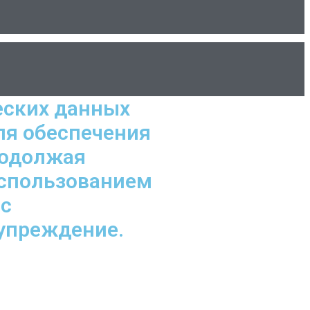
еских данных
ля обеспечения
родолжая
использованием
 с
дупреждение.