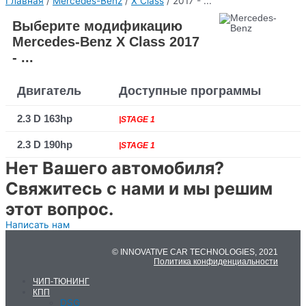
Главная
/
Mercedes-Benz
/
X Class
/ 2017 - ...
Выберите модификацию
Mercedes-Benz X Class 2017
- ...
Двигатель
Доступные программы
2.3 D 163hp
|STAGE 1
2.3 D 190hp
|STAGE 1
Нет Вашего автомобиля?
Свяжитесь с нами и мы решим
этот вопрос.
Написать нам
© INNOVATIVE CAR TECHNOLOGIES, 2021
Политика конфиденциальности
ЧИП-ТЮНИНГ
КПП
DSG