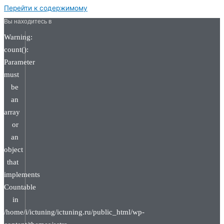
Перейти к содержимому
Вы находитесь в
Warning:
count():
Parameter
must
be
an
array
or
an
object
that
implements
Countable
in
/home/i/ictuning/ictuning.ru/public_html/wp-