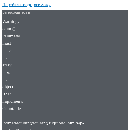
Перейти к содержимому
Вы находитесь в
Warning:
count():
Parameter
must
be
an
array
or
an
object
that
implements
Countable
in
/home/i/ictuning/ictuning.ru/public_html/wp-