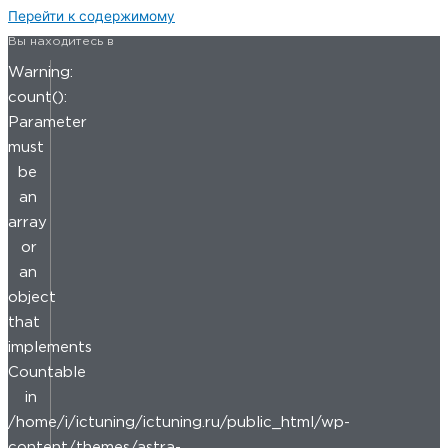
Перейти к содержимому
Вы находитесь в
Warning:
count():
Parameter
must
be
an
array
or
an
object
that
implements
Countable
in
/home/i/ictuning/ictuning.ru/public_html/wp-
content/themes/astra-