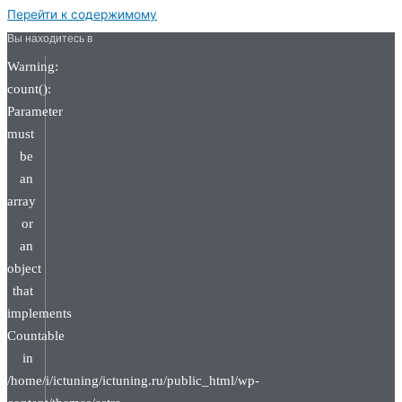
Перейти к содержимому
Вы находитесь в
Warning:
count():
Parameter
must
be
an
array
or
an
object
that
implements
Countable
in
/home/i/ictuning/ictuning.ru/public_html/wp-