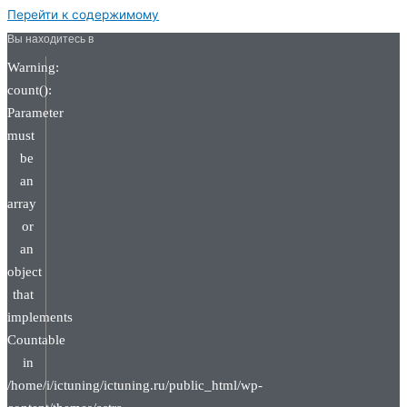
Перейти к содержимому
Вы находитесь в
Warning:
count():
Parameter
must
be
an
array
or
an
object
that
implements
Countable
in
/home/i/ictuning/ictuning.ru/public_html/wp-