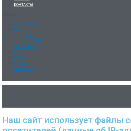
КОНТАКТЫ
Меню
ЧИП-ТЮНИНГ
КПП
DSG
ZF 8HP
О КОМПАНИИ
БЛОГ
СКИДКИ
ОТЗЫВЫ
КОНТАКТЫ
Наш сайт использует файлы c
посетителей (данные об IP-ад