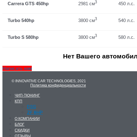
3
Carrera GTS 450hp
2981 см
450 л.с.
3
Turbo 540hp
3800 см
540 л.с.
3
Turbo S 580hp
3800 см
580 л.с.
Нет Вашего автомобил
Написать нам
© INNOVATIVE CAR TECHNOLOGIES, 2021
Политика конфиденциальности
ЧИП-ТЮНИНГ
КПП
DSG
ZF 8HP
О КОМПАНИИ
БЛОГ
СКИДКИ
ОТЗЫВЫ