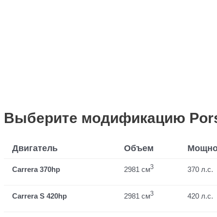
Выберите модификацию Pors
Двигатель
Объем
Мощно
3
Carrera 370hp
2981 см
370 л.с.
3
Carrera S 420hp
2981 см
420 л.с.