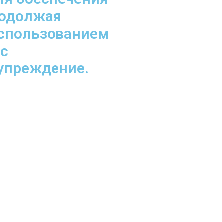
родолжая
использованием
 с
дупреждение.