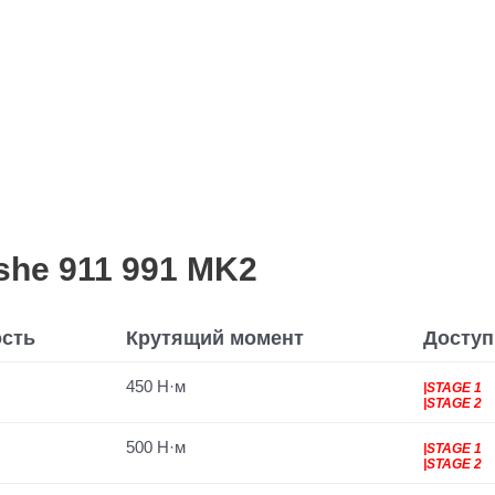
he 911 991 MK2
сть
Крутящий момент
Досту
450 Н·м
|STAGE 1
|STAGE 2
500 Н·м
|STAGE 1
|STAGE 2