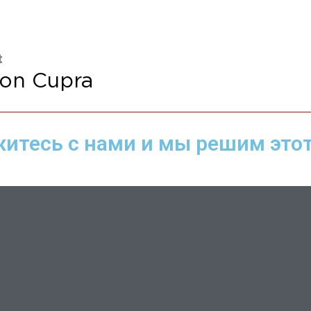
t
on Cupra
итесь с нами и мы решим этот