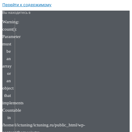
Перейти к содержимому
Вы находитесь в
Warning:
count():
Parameter
must
be
an
array
or
an
object
that
implements
Countable
in
/home/i/ictuning/ictuning.ru/public_html/wp-