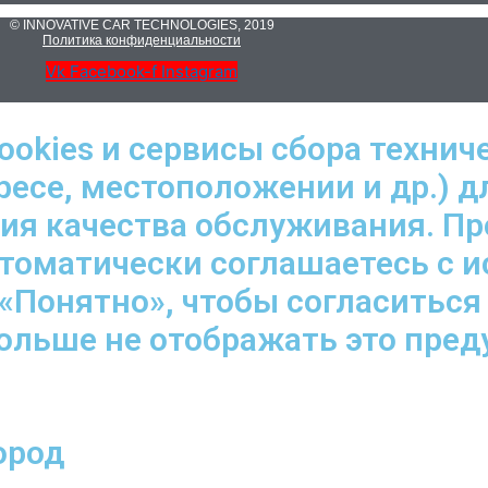
© INNOVATIVE CAR TECHNOLOGIES, 2019
Политика конфиденциальности
Vk
Facebook-f
Instagram
ookies и сервисы сбора технич
ресе, местоположении и др.) д
ния качества обслуживания. П
втоматически соглашаетесь с 
«Понятно», чтобы согласиться
больше не отображать это пре
ород