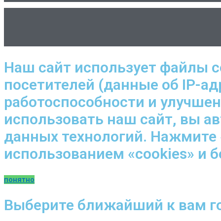
Наш сайт использует файлы c
посетителей (данные об IP-ад
работоспособности и улучше
использовать наш сайт, вы а
данных технологий. Нажмите 
использованием «cookies» и 
понятно
Выберите ближайший к вам г