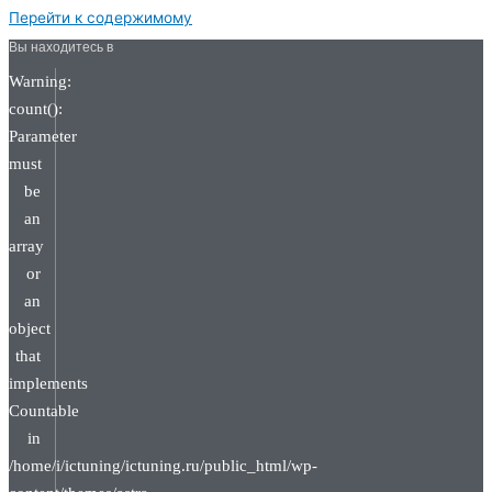
Перейти к содержимому
Вы находитесь в
Warning:
count():
Parameter
must
be
an
array
or
an
object
that
implements
Countable
in
/home/i/ictuning/ictuning.ru/public_html/wp-