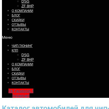
DSG
ZF 8HP
О КОМПАНИИ
БЛОГ
СКИДКИ
ОТЗЫВЫ
КОНТАКТЫ
Меню
ЧИП-ТЮНИНГ
КПП
DSG
ZF 8HP
О КОМПАНИИ
БЛОГ
СКИДКИ
ОТЗЫВЫ
КОНТАКТЫ
Vk
Facebook-f
Instagram
Каталог автомобилей для чип