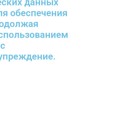
еских данных
ля обеспечения
родолжая
использованием
 с
дупреждение.