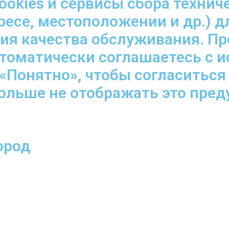
ookies и сервисы сбора технич
ресе, местоположении и др.) д
ния качества обслуживания. П
втоматически соглашаетесь с 
«Понятно», чтобы согласиться
больше не отображать это пре
ород