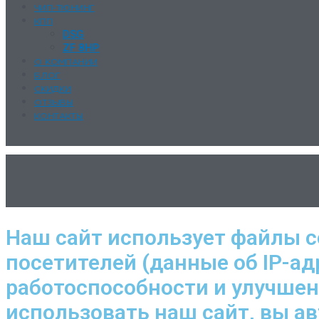
ЧИП-ТЮНИНГ
КПП
DSG
ZF 8HP
О КОМПАНИИ
БЛОГ
СКИДКИ
ОТЗЫВЫ
КОНТАКТЫ
Наш сайт использует файлы c
посетителей (данные об IP-ад
работоспособности и улучше
использовать наш сайт, вы а