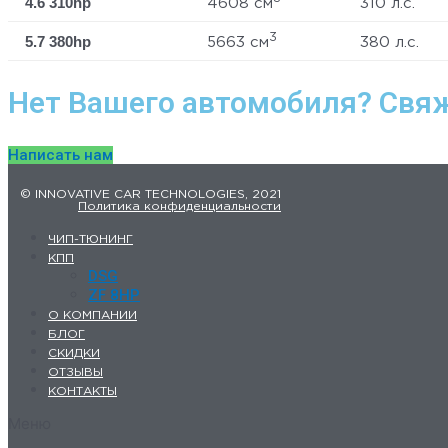
4.6 310hp
4608 см
310 л.с.
3
5.7 380hp
5663 см
380 л.с.
Нет Вашего автомобиля? Свяж
Написать нам
© INNOVATIVE CAR TECHNOLOGIES, 2021
Политика конфиденциальности
ЧИП-ТЮНИНГ
КПП
DSG
ZF 8HP
О КОМПАНИИ
БЛОГ
СКИДКИ
ОТЗЫВЫ
КОНТАКТЫ
Меню