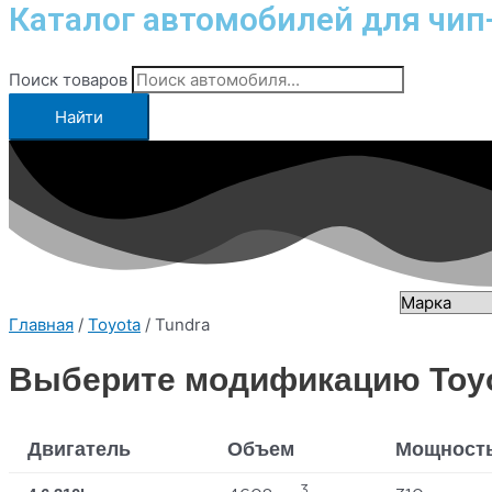
Каталог автомобилей для чип
Поиск товаров
Найти
Главная
/
Toyota
/ Tundra
Выберите модификацию Toyo
Двигатель
Объем
Мощност
3