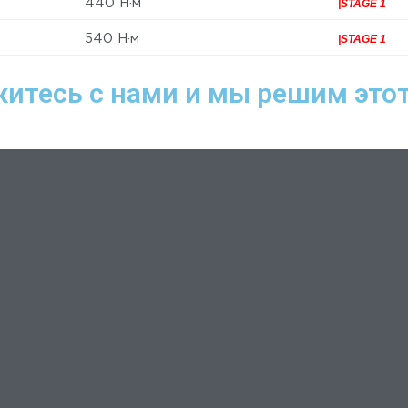
440 Н·м
|STAGE 1
540 Н·м
|STAGE 1
итесь с нами и мы решим этот