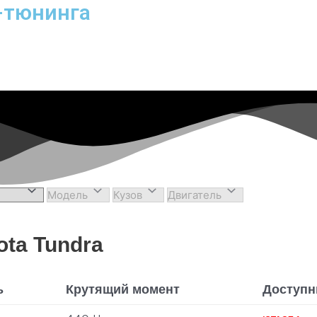
-тюнинга
ta Tundra
ь
Крутящий момент
Доступн